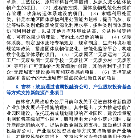
革新、工艺优化、原辅材料替代等措施，从源头减少固体废
物产生的项目。（2）过程管控类。固体废物规范化分类贮
存管理，收集转运体系建设的项目。（3）末端利用处置
类。补足本地区固体废物利用处置能力短板，提升飞灰、废
盐等特殊类别危险废物资源化利用水平，多种类别固体废物
协同利用处置，以及其他具有环境效益高、公益性强等特
点，可有效减少填埋量，节约土地资源的项目。（4）保障
体系类。制定固体废物专项规划、规章制度、生态环境标准
规范等政策，搭建固体废物信息化、智能化监管平台，构建
数字化监管体系的项目。（5）“无废园区”“无废运河”“无废
工厂”“无废集团”“无废学校”“无废社区”“无废乡村”“无废景
区”等可推广可复制的“无废细胞”创建，其他有利于提升群
众“无废城市”建设参与度和获得感的项目。（6）支撑完成
国家和省赋予的“无废城市”重点探索创新任务的项目。
6. 吉林：鼓励通过省属投融资公司、产业股权投资基金
等方式支持新能源产业项目
吉林省人民政府办公厅日前印发关于促进吉林省新能源
产业加快发展若干措施的通知。其中提出，大力推进绿能产
业园区建设。依托现有或规划建设的产业园区，建设增量配
电网和氢基绿能产业园区，吸引用电大户企业落户园区，提
升新能源消纳水平。提供财政金融政策支持。鼓励通过省属
投融资公司、产业股权投资基金等方式支持新能源产业项
目。在防控风险的前提下，支持地方政府专项债券用于符合