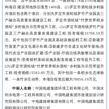
1043亩，其中垦造水田869 亩，一般耕地174亩;(1b)增减挂
钩项目:建设用地拆旧复垦1400亩。(2)罗定市泗纶镇乡村振
兴项目包含两个项目，分别为罗定市泗纶镇罗竹产业园及三
产融合高质量发展建设工程、罗定市泗纶镇“竹梦世界稻乡
泗纶”乡村振兴示范带提升工程。(2a)罗定市泗纶镇罗竹产业
园及三产融合高质量发展建设工程:投资规模33708.59万
元。其中包括①罗竹产业园及基础设施提档工程;②新建罗
竹蒸笼产业文化展示长廊;③新建罗竹非遗文化研学基地;④
现代农业产业园改扩建;⑤产业园-圩镇沿线风貌整治及基础
设施提升;⑥黄丽村基础设施及配套新建工程等提升工程。
(2b)罗定市泗纶镇“竹梦世界稻乡泗纶”乡村振兴示范带提升
工程:投资规模15582.60 万元。其中包括一条稻乡生态体验
带、一条竹乡互动带。本项目投资总额为78856.19万元,
中标人名称：
中国电建集团环境工程有限公司、中国水
利水电第一工程局有限公司、中国电建集团市政规划设计研
究院有限公司、中电建路桥集团有限公司、中国电建集团昆
明勘测设计研究院有限公司