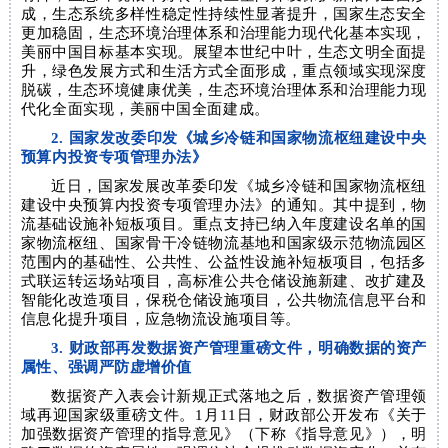
成，生态系统多样性稳定性持续性显著提升，国家生态安全
更加稳固，生态环境治理体系和治理能力现代化基本实现，
美丽中国目标基本实现。展望本世纪中叶，生态文明全面提
升，绿色发展方式和生活方式全面形成，重点领域实现深度
脱碳，生态环境健康优美，生态环境治理体系和治理能力现
代化全面实现，美丽中国全面建成。
2. 国家发改委印发《城乡冷链和国家物流枢纽建设中央
预算内投资专项管理办法》
近日，国家发展改革委印发《城乡冷链和国家物流枢纽
建设中央预算内投资专项管理办法》的通知。其中提到，物
流基础设施补短板项目。重点支持已纳入年度建设名单的国
家物流枢纽、国家骨干冷链物流基地和国家级示范物流园区
范围内的基础性、公共性、公益性设施补短板项目，包括多
式联运转运场站项目，高标准公共仓储设施新建、改扩建及
智能化改造项目，保税仓储设施项目，公共物流信息平台和
信息化提升项目，应急物流设施项目等。
3. 财政部再发数据资产管理重磅文件，明确数据的资产
属性、强调严防虚增价值
数据资产入表会计新规正式落地之后，数据资产管理领
域再迎国家级重磅文件。1月11日，财政部公开发布《关于
加强数据资产管理的指导意见》（下称《指导意见》），明