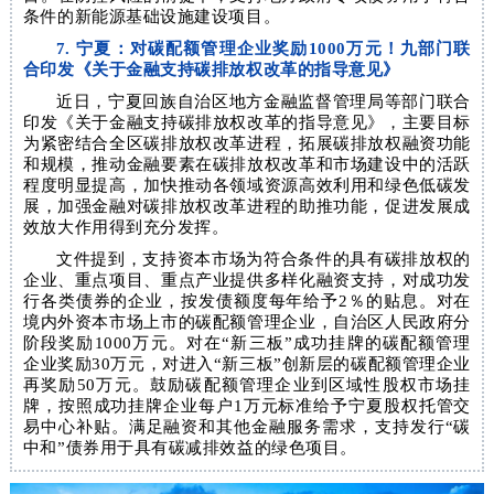
条件的新能源基础设施建设项目。
7. 宁夏：对碳配额管理企业奖励1000万元！九部门联
合印发《关于金融支持碳排放权改革的指导意见》
近日，宁夏回族自治区地方金融监督管理局等部门联合
印发《关于金融支持碳排放权改革的指导意见》，主要目标
为紧密结合全区碳排放权改革进程，拓展碳排放权融资功能
和规模，推动金融要素在碳排放权改革和市场建设中的活跃
程度明显提高，加快推动各领域资源高效利用和绿色低碳发
展，加强金融对碳排放权改革进程的助推功能，促进发展成
效放大作用得到充分发挥。
文件提到，支持资本市场为符合条件的具有碳排放权的
企业、重点项目、重点产业提供多样化融资支持，对成功发
行各类债券的企业，按发债额度每年给予2％的贴息。对在
境内外资本市场上市的碳配额管理企业，自治区人民政府分
阶段奖励1000万元。对在“新三板”成功挂牌的碳配额管理
企业奖励30万元，对进入“新三板”创新层的碳配额管理企业
再奖励50万元。鼓励碳配额管理企业到区域性股权市场挂
牌，按照成功挂牌企业每户1万元标准给予宁夏股权托管交
易中心补贴。满足融资和其他金融服务需求，支持发行“碳
中和”债券用于具有碳减排效益的绿色项目。