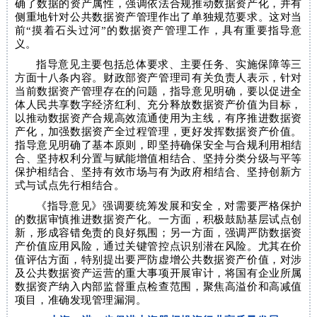
确了数据的资产属性，强调依法合规推动数据资产化，并有
侧重地针对公共数据资产管理作出了单独规范要求。这对当
前“摸着石头过河”的数据资产管理工作，具有重要指导意
义。
指导意见主要包括总体要求、主要任务、实施保障等三
方面十八条内容。财政部资产管理司有关负责人表示，针对
当前数据资产管理存在的问题，指导意见明确，要以促进全
体人民共享数字经济红利、充分释放数据资产价值为目标，
以推动数据资产合规高效流通使用为主线，有序推进数据资
产化，加强数据资产全过程管理，更好发挥数据资产价值。
指导意见明确了基本原则，即坚持确保安全与合规利用相结
合、坚持权利分置与赋能增值相结合、坚持分类分级与平等
保护相结合、坚持有效市场与有为政府相结合、坚持创新方
式与试点先行相结合。
《指导意见》强调要统筹发展和安全，对需要严格保护
的数据审慎推进数据资产化。一方面，积极鼓励基层试点创
新，形成容错免责的良好氛围；另一方面，强调严防数据资
产价值应用风险，通过关键管控点识别潜在风险。尤其在价
值评估方面，特别提出要严防虚增公共数据资产价值，对涉
及公共数据资产运营的重大事项开展审计，将国有企业所属
数据资产纳入内部监督重点检查范围，聚焦高溢价和高减值
项目，准确发现管理漏洞。