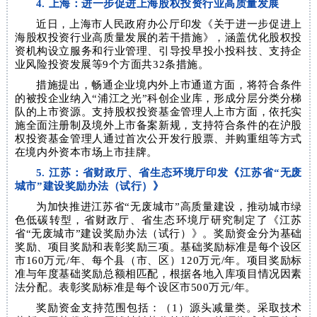
4. 上海：进一步促进上海股权投资行业高质量发展
近日，上海市人民政府办公厅印发《关于进一步促进上
海股权投资行业高质量发展的若干措施》，涵盖优化股权投
资机构设立服务和行业管理、引导投早投小投科技、支持企
业风险投资发展等9个方面共32条措施。
措施提出，畅通企业境内外上市通道方面，将符合条件
的被投企业纳入“浦江之光”科创企业库，形成分层分类分梯
队的上市资源。支持股权投资基金管理人上市方面，依托实
施全面注册制及境外上市备案新规，支持符合条件的在沪股
权投资基金管理人通过首次公开发行股票、并购重组等方式
在境内外资本市场上市挂牌。
5. 江苏：省财政厅、省生态环境厅印发《江苏省“无废
城市”建设奖励办法（试行）》
为加快推进江苏省“无废城市”高质量建设，推动城市绿
色低碳转型，省财政厅、省生态环境厅研究制定了《江苏
省“无废城市”建设奖励办法（试行）》。奖励资金分为基础
奖励、项目奖励和表彰奖励三项。基础奖励标准是每个设区
市160万元/年、每个县（市、区）120万元/年。项目奖励标
准与年度基础奖励总额相匹配，根据各地入库项目情况因素
法分配。表彰奖励标准是每个设区市500万元/年。
奖励资金支持范围包括：（1）源头减量类。采取技术