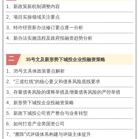
1、新政策新机制调整内容
2、项⽬实操领域关注要点
3、特许经营新办法修订要点逐⼀分析
4、新办法实施流程及政府投融资趋势分析
二
35号文及新形势下城投企业投融资策略
1、35号⽂具体政策要点解析
2、“三道红线”的核⼼要义和债务⻛险底线要求
3、存量债务⻛险的缓释举措及增量债务⻛险的严控举措
4、新形势下城投企业投融资策略
5、新政下城投公司资产整合与业务转型
6、如何打造产业类国资公司
7、“雁阵”式评级体系构建与评级主体提升