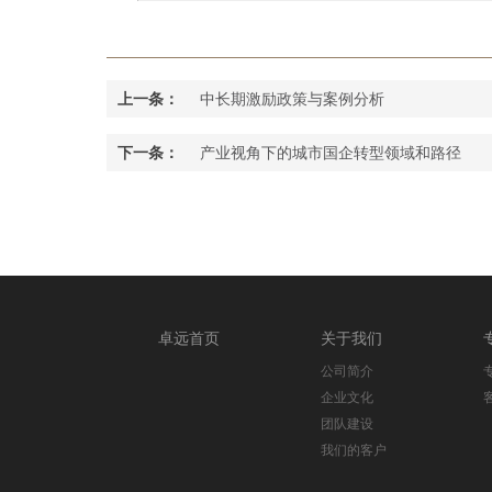
上一条：
中长期激励政策与案例分析
下一条：
产业视角下的城市国企转型领域和路径
卓远首页
关于我们
公司简介
企业文化
团队建设
我们的客户