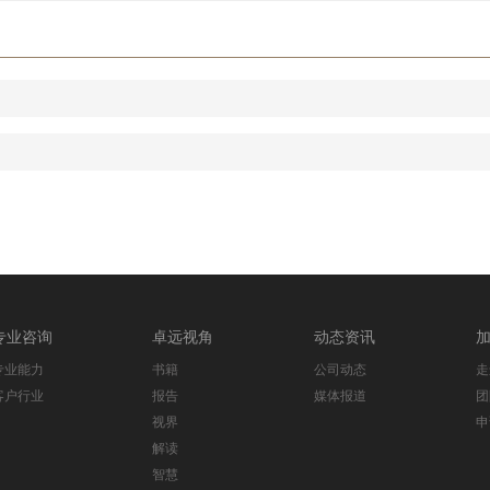
专业咨询
卓远视角
动态资讯
专业能力
书籍
公司动态
走
客户行业
报告
媒体报道
团
视界
申
解读
智慧