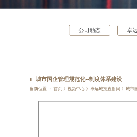
公司动态
卓
城市国企管理规范化--制度体系建设
当前位置 ： 首页 》视频中心 》卓远城投直播间 》城市