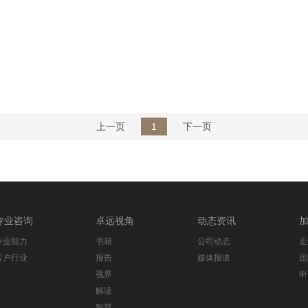
上一页
1
下一页
专业咨询
卓远视角
动态资讯
专业能力
书籍
公司动态
走
客户行业
报告
媒体报道
团
视界
申
解读
智慧