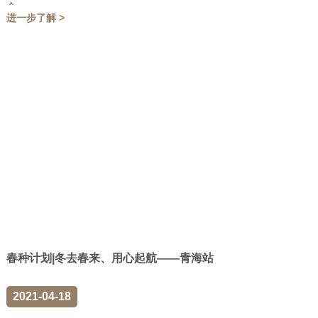
会...
进一步了解 >
春种计划|冬去春来、用心起航——青海站
2021-04-18