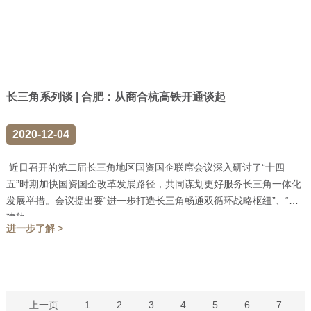
长三角系列谈 | 合肥：从商合杭高铁开通谈起
2020-12-04
近日召开的第二届长三角地区国资国企联席会议深入研讨了“十四
五”时期加快国资国企改革发展路径，共同谋划更好服务长三角一体化
发展举措。会议提出要“进一步打造长三角畅通双循环战略枢纽”、“共
建轨...
进一步了解 >
上一页
1
2
3
4
5
6
7