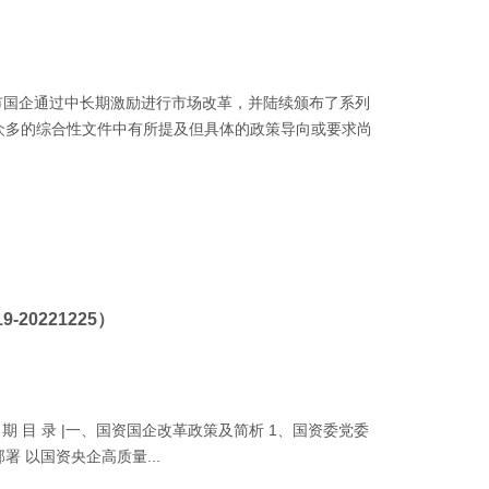
市国企通过中长期激励进行市场改革，并陆续颁布了系列
众多的综合性文件中有所提及但具体的政策导向或要求尚
20221225）
| 本 期 目 录 |一、国资国企改革政策及简析 1、国资委党委
 以国资央企高质量...