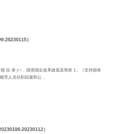
20230115）
| 本 期 目 录 |一、国资国企改革政策及简析 1、《支持国有
导人员任职回避和公...
106-20230112）