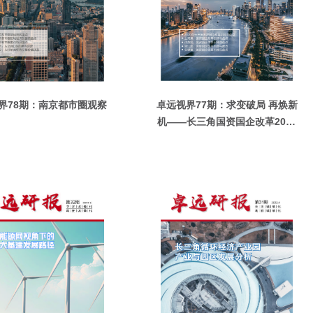
界78期：南京都市圈观察
卓远视界77期：求变破局 再焕新
机——长三角国资国企改革2020
年度盘点