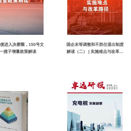
债进入决赛圈，150号文
国企末等调整和不胜任退出制度
一揽子增量政策解读
解读（二） | 实施难点与改革路
径