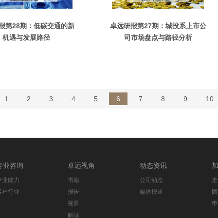
报第28期：低碳交通的新
卓远研报第27期：城投系上市公
机遇与发展路径
司市场盘点与路径分析
1
2
3
4
5
6
7
8
9
10
专业咨询
卓远视角
动态资讯
专业能力
书籍
公司动态
走
客户行业
报告
媒体报道
团
视界
申
解读