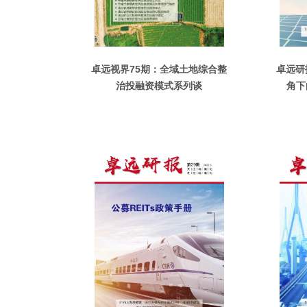
卓远视界75期：全域土地综合整
卓远研
治投融资模式系列谈
角下