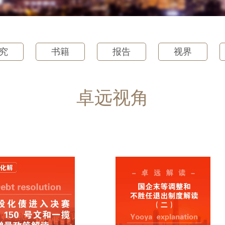
究
书籍
报告
视界
卓远视角